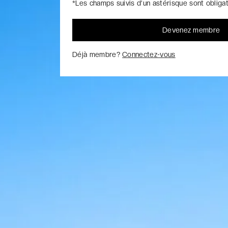
*Les champs suivis d’un astérisque sont obliga
Devenez membre
Déjà membre?
Connectez-vous