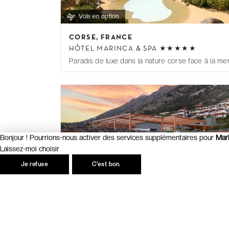
Vols en option
I
CORSE, FRANCE
t
HÔTEL MARINCA & SPA ★★★★★
e
Paradis de luxe dans la nature corse face à la mer
m
1
o
f
3
1
Bonjour ! Pourrions-nous activer des services supplémentaires pour
Mar
Laissez-moi choisir
Je refuse
C'est bon.
Vols en option
I
CRÈTE, GRÈCE
t
CAYO EXCLUSIVE RESORT & SPA ★★★★
e