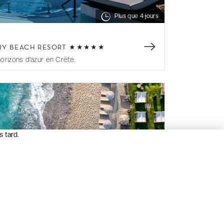
Plus que
4 jours
XURY BEACH RESORT ★★★★★
orizons d'azur en Crète.
s tard.
Plus que
2 jours
BY IHG ★★★★★ - ADULTS ONLY 18+