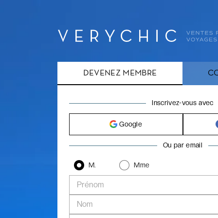
DEVENEZ MEMBRE
C
Inscrivez-vous avec
Google
Ou par email
M.
Mme
Prénom
Nom