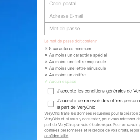
Code postal
Adresse E-mail
Mot de passe
Le mot de passe doit contenir
✕ 8 caractères minimum
✕ Au moins un caractère spécial
✕ Au moins une lettre majuscule
✕ Au moins une lettre minuscule
✕ Au moins un chiffre
✔ Aucun espace
J'accepte les
conditions générales
de Ver
J'accepte de recevoir des offres personn
la part de VeryChic
VeryChic traite les données recueillies pour la créati
VeryChic et, si vous y consentez, pour vous adresser d
part de VeryChic par voie électronique. Pour en savoir pl
données personnelles et l’exercice de vos droits, repo
confidentialité